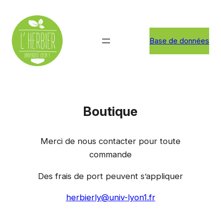
Aller
au
contenu
Base de données
Boutique
Merci de nous contacter pour toute
commande
Des frais de port peuvent s’appliquer
herbierly@univ-lyon1.fr