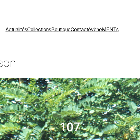
Actualités
Collections
Boutique
Contact
évèneMENTs
sson
107