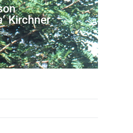
son
a
‘ Kirchner