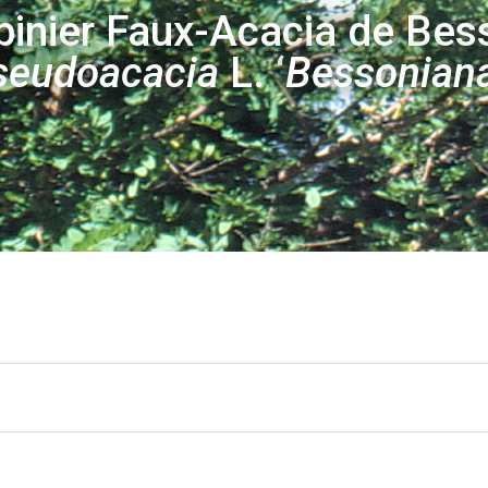
binier Faux-Acacia de Bes
seudoacacia
L. ‘
Bessonian