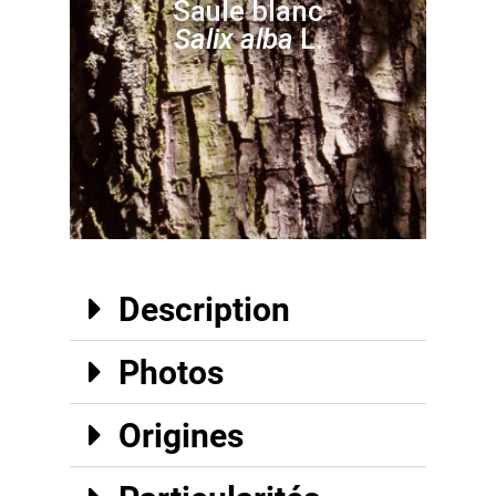
Saule blanc
Salix alba
L.
Description
Photos
Origines