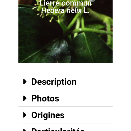
Lierre commun
Hedera helix
L.
Description
Photos
Origines