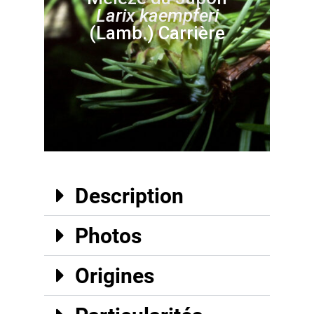
Larix
kaempferi
(Lamb.) Carrière
Description
Photos
Origines