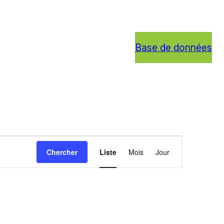
Base de données
Navigation
Chercher
Liste
Mois
Jour
de
vues
Évènement