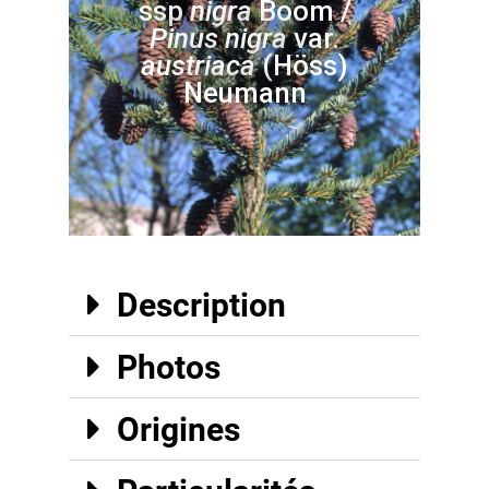
ssp
nigra
Boom /
Pinus nigra
var.
austriaca
(Höss)
Neumann
Description
Photos
Origines