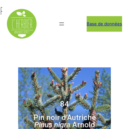
Pin noir d’Autriche
Base de données
84
Pin noir d’Autriche
Pinus nigra
Arnold