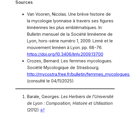
Sources
Van Vooren, Nicolas. Une brève histoire de
la mycologie lyonnaise à travers ses figures
linnéennes les plus emblématiques. In:
Bulletin mensuel de la Société linnéenne de
Lyon, hors-série numéro 1, 2009. Linné et le
mouvement linnéen à Lyon. pp. 68-76.
https://doi.org/10.3406/linly.2009.13700
Crozes, Bernard. Les femmes mycologues.
Société Mycologique de Strasbourg.
http://mycostra.free.fr/bulletin/femmes_mycologues
(consulté le 04/11/2025)
Barale, Georges.
Les Herbiers de l’Université
de Lyon : Composition, Histoire et Utilisation
(2012)
↩︎