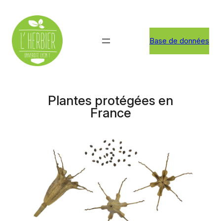
Aller
au
contenu
Base de données
Plantes protégées en
France