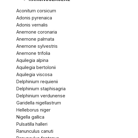
Aconitum corsicum
Adonis pyrenaica
Adonis vernalis
Anemone coronaria
Anemone palmata
Anemone sylvestris
Anemone trifolia
Aquilegia alpina
Aquilegia bertolonii
Aquilegia viscosa
Delphinium requienii
Delphinium staphisagria
Delphinium verdunense
Garidella nigellastrum
Helleborus niger
Nigella gallica
Pulsatilla halleri
Ranunculus canuti