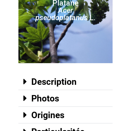
Platane
Acer
pseudoplatanus
L.
Description
Photos
Origines